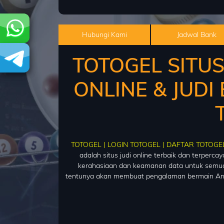
Hubungi Kami
Jadwal Bank
TOTOGEL SITUS
ONLINE & JUDI
TOTOGEL |
LOGIN TOTOGEL |
DAFTAR TOTOGEL
adalah situs judi online terbaik dan terperc
kerahasiaan dan keamanan data untuk semua pr
tentunya akan membuat pengalaman bermain Anda