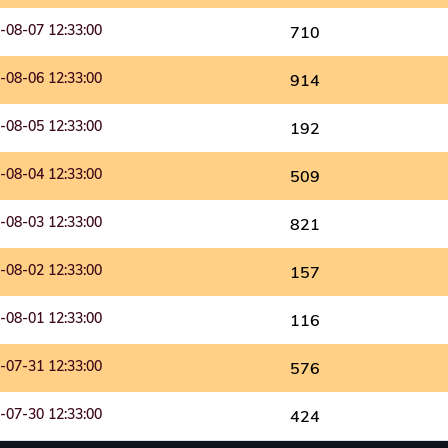
-08-07 12:33:00
710
-08-06 12:33:00
914
-08-05 12:33:00
192
-08-04 12:33:00
509
-08-03 12:33:00
821
-08-02 12:33:00
157
-08-01 12:33:00
116
-07-31 12:33:00
576
-07-30 12:33:00
424