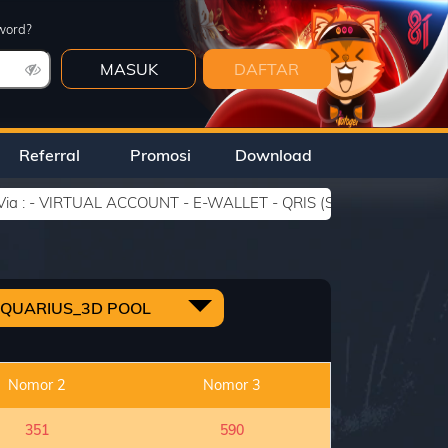
word?
DAFTAR
Referral
Promosi
Download
UAL ACCOUNT - E-WALLET - QRIS (SCAN BARCODE). Link Alternatif
Nomor 2
Nomor 3
351
590