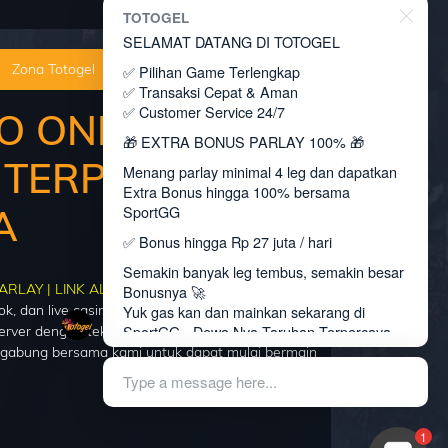
TOTOGEL
SELAMAT DATANG DI TOTOGEL
Zona Totogel
Kritik dan Saran
✅ Pilihan Game Terlengkap
✅ Transaksi Cepat & Aman
✅ Customer Service 24/7
O ONLINE, SLOT
🎁 EXTRA BONUS PARLAY 100% 🎁
K TERPERCAYA &
Menang parlay minimal 4 leg dan dapatkan
Extra Bonus hingga 100% bersama
A
SportGG
✅ Bonus hingga Rp 27 juta / hari
Semakin banyak leg tembus, semakin besar
ARLAY |
LINK ALTERNATIF TOTOGEL |
TOTOGEL
Bonusnya 🚀
sbook, dan live casino. TOTOGEL menjamin 100%
Yuk gas kan dan mainkan sekarang di
SportGG - Dewa Nya Taruhan Terpercaya
rver dengan teknologi berkualitas tinggi yang
rgabung bersama kami untuk dapat mulai bermain
Super Mega Bonus :
🎁 Ikuti Event Balap TurnOver - World Cup
Type a message here...
2026 SportGG dan menangkan hadiah
utama mobil impianmu!
1