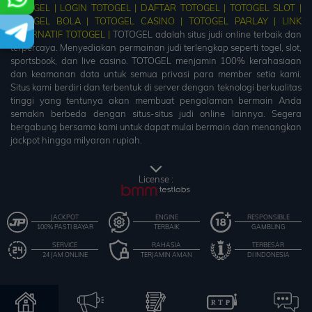
TOTOGEL |
LOGIN TOTOGEL |
DAFTAR TOTOGEL |
TOTOGEL SLOT |
TOTOGEL BOLA |
TOTOGEL CASINO |
TOTOGEL PARLAY |
LINK
ALTERNATIF TOTOGEL |
TOTOGEL adalah situs judi online terbaik dan
terpercaya. Menyediakan permainan judi terlengkap seperti togel, slot,
sportsbook, dan live casino. TOTOGEL menjamin 100% kerahasiaan
dan keamanan data untuk semua privasi para member setia kami.
Situs kami berdiri dan terbentuk di server dengan teknologi berkualitas
tinggi yang tentunya akan membuat pengalaman bermain Anda
semakin berbeda dengan situs-situs judi online lainnya. Segera
bergabung bersama kami untuk dapat mulai bermain dan menangkan
jackpot hingga milyaran rupiah.
License :
JACKPOT
ENGINE
RESPONSIBLE
100% PASTI BAYAR
TERBAIK
GAMBLING
SERVICE
RAHASIA
TERBESAR
24 JAM ONLINE
TERJAMIN AMAN
DI INDONESIA