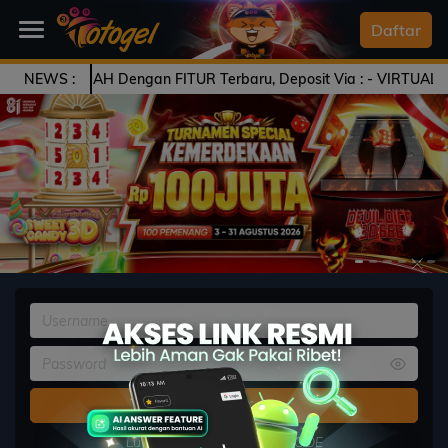
SELAMAT DATANG
Daftar
N MUDAH Dengan FITUR Terbaru, Deposit Via : - VIRTUAL ACCOUNT -
NEWS :
Beranda
Daftar
Togel
Previous
Live
Casino
×
Slot
Games
Arcade
Deposit
History
Lupa password?
LITE MODE